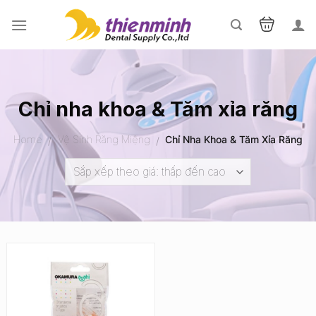
Skip
to
content
Chỉ nha khoa & Tăm xỉa răng
Home
Vệ Sinh Răng Miệng
Chỉ Nha Khoa & Tăm Xỉa Răng
/
/