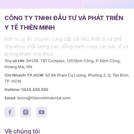
CÔNG TY TNHH ĐẦU TƯ VÀ PHÁT TRIỂN
Y TẾ THIÊN MINH
Đơn vị uy tín chuyên cung cấp vật liệu, thiết bị và ghế
nha khoa chất lượng cao, đồng hành cùng các bác sĩ và
phòng khám nha khoa.
Trụ sở HN:
SH12B, T&T Complex, 120 Định Công, P. Định Công,
Hoàng Mai, HN
Chi Nhánh TP.HCM:
Số 9A Phạm Cự Lượng, Phường 2, Q. Tân Bình,
TP. HCM
Hotline:
0948.488.886
Email:
locnx@thienminhdental.com
Về chúng tôi