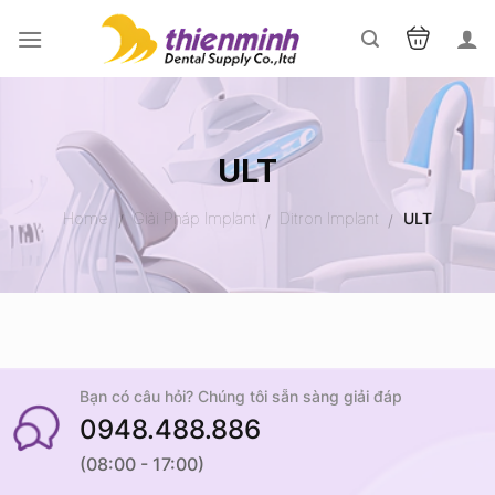
Skip
to
content
ULT
Home
Giải Pháp Implant
Ditron Implant
ULT
/
/
/
Bạn có câu hỏi? Chúng tôi sẵn sàng giải đáp
0948.488.886
(08:00 - 17:00)