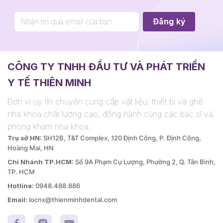
CÔNG TY TNHH ĐẦU TƯ VÀ PHÁT TRIỂN
Y TẾ THIÊN MINH
Đơn vị uy tín chuyên cung cấp vật liệu, thiết bị và ghế
nha khoa chất lượng cao, đồng hành cùng các bác sĩ và
phòng khám nha khoa.
Trụ sở HN:
SH12B, T&T Complex, 120 Định Công, P. Định Công,
Hoàng Mai, HN
Chi Nhánh TP.HCM:
Số 9A Phạm Cự Lượng, Phường 2, Q. Tân Bình,
TP. HCM
Hotline:
0948.488.886
Email:
locnx@thienminhdental.com