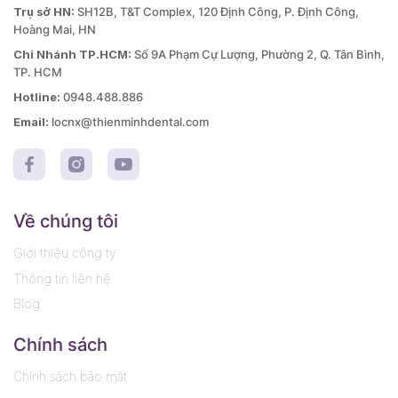
Trụ sở HN:
SH12B, T&T Complex, 120 Định Công, P. Định Công,
Hoàng Mai, HN
Chi Nhánh TP.HCM:
Số 9A Phạm Cự Lượng, Phường 2, Q. Tân Bình,
TP. HCM
Hotline:
0948.488.886
Email:
locnx@thienminhdental.com
Về chúng tôi
Giới thiệu công ty
Thông tin liên hệ
Blog
Chính sách
Chính sách bảo mật