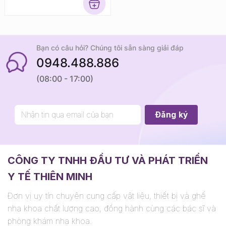
Rated
5
out
of 5
Bạn có câu hỏi? Chúng tôi sẵn sàng giải đáp
0948.488.886
(08:00 - 17:00)
CÔNG TY TNHH ĐẦU TƯ VÀ PHÁT TRIỂN
Y TẾ THIÊN MINH
Đơn vị uy tín chuyên cung cấp vật liệu, thiết bị và ghế
nha khoa chất lượng cao, đồng hành cùng các bác sĩ và
phòng khám nha khoa.