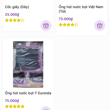
Cốc giấy (Dây)
Ống hút nước bọt Việt Nam
(Túi)
25.000
₫
73.000
₫
Rated
4
out of 5
Rated
4
out of 5
Ống hút nước bọt Ý Euronda
75.000
₫