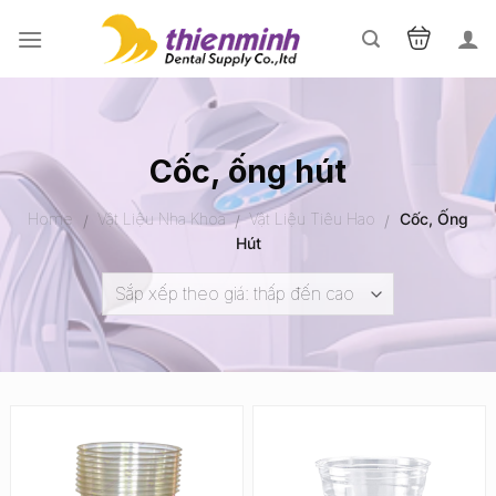
Skip
to
content
Cốc, ống hút
Home
Vật Liệu Nha Khoa
Vật Liệu Tiêu Hao
Cốc, Ống
/
/
/
Hút