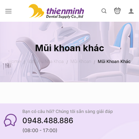
Skip
to
content
Mũi khoan khác
Home
Vật Liệu Nha Khoa
Mũi Khoan
Mũi Khoan Khác
/
/
/
Bạn có câu hỏi? Chúng tôi sẵn sàng giải đáp
0948.488.886
(08:00 - 17:00)