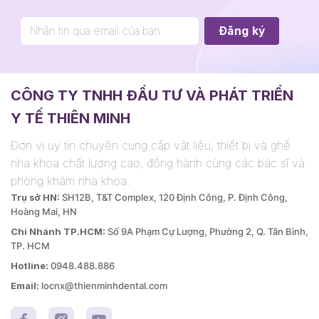
CÔNG TY TNHH ĐẦU TƯ VÀ PHÁT TRIỂN
Y TẾ THIÊN MINH
Đơn vị uy tín chuyên cung cấp vật liệu, thiết bị và ghế
nha khoa chất lượng cao, đồng hành cùng các bác sĩ và
phòng khám nha khoa.
Trụ sở HN:
SH12B, T&T Complex, 120 Định Công, P. Định Công,
Hoàng Mai, HN
Chi Nhánh TP.HCM:
Số 9A Phạm Cự Lượng, Phường 2, Q. Tân Bình,
TP. HCM
Hotline:
0948.488.886
Email:
locnx@thienminhdental.com