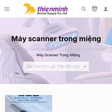
Skip
to
content
Máy scanner trong miệng
Home
Thiết Bị Nha Khoa
X-Quang & Chẩn Đoán Hình Ảnh
/
/
Máy Scanner Trong Miệng
/