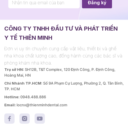
CÔNG TY TNHH ĐẦU TƯ VÀ PHÁT TRIỂN
Y TẾ THIÊN MINH
Đơn vị uy tín chuyên cung cấp vật liệu, thiết bị và ghế
nha khoa chất lượng cao, đồng hành cùng các bác sĩ và
phòng khám nha khoa.
Trụ sở HN:
SH12B, T&T Complex, 120 Định Công, P. Định Công,
Hoàng Mai, HN
Chi Nhánh TP.HCM:
Số 9A Phạm Cự Lượng, Phường 2, Q. Tân Bình,
TP. HCM
Hotline:
0948.488.886
Email:
locnx@thienminhdental.com