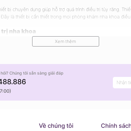
iết bị chuyên dụng giúp hỗ trợ quá trình điều trị tủy răng. Thi
ây là thiết bị cần thiết trong mọi phòng khám nha khoa điều 
u trị nha khoa
Xem thêm
hỏi? Chúng tôi sẵn sàng giải đáp
488.886
iện nay
17:00)
Endo motor)
N
Về chúng tôi
Chính sác