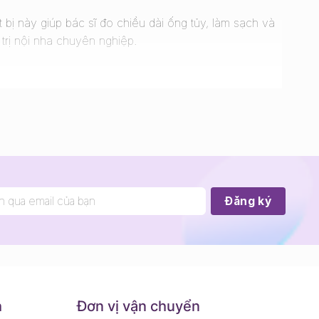
ết bị này giúp bác sĩ đo chiều dài ống tủy, làm sạch và
trị nội nha chuyên nghiệp.
h
Đơn vị vận chuyển