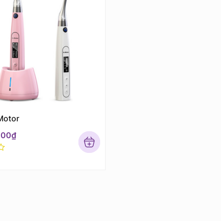
Motor
000
₫