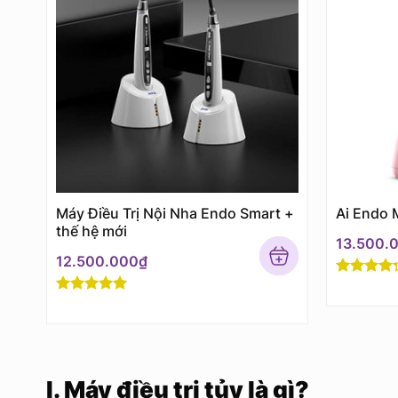
Máy Điều Trị Nội Nha Endo Smart +
Ai Endo 
thế hệ mới
13.500.
12.500.000
₫
Rated
4
out of 5
Rated
5
out
of 5
I. Máy điều trị tủy là gì?