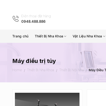
Skip
to
content
Điện thoại đặt hàng
0948.488.886
Trang chủ
Thiết Bị Nha Khoa
Vật Liệu Nha Khoa
Máy điều trị tủy
Home
Thiết Bị Nha Khoa
Thiết Bị Nội Nha
Máy Điều T
/
/
/