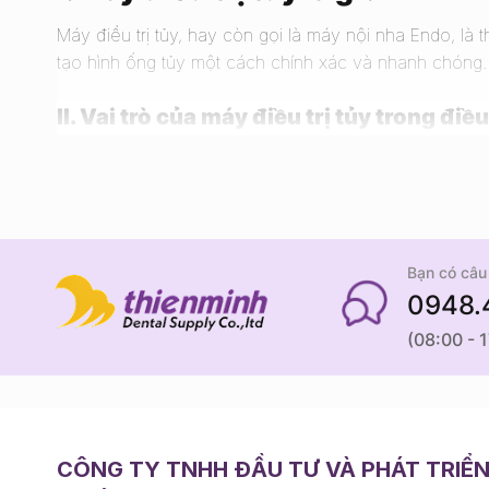
Máy điều trị tủy, hay còn gọi là máy nội nha Endo, là th
tạo hình ống tủy một cách chính xác và nhanh chóng. Đ
II. Vai trò của máy điều trị tủy trong điề
• Đo chính xác chiều dài ống tủy, tránh thủng chóp
• Hỗ trợ làm sạch và tạo hình ống tủy hiệu quả
• Rút ngắn thời gian điều trị
• Tăng sự thoải mái cho bệnh nhân
• Giảm nguy cơ sai sót, gãy file, sót mô tủy
Bạn có câu 
0948.
III. Các dòng máy điều trị tủy phổ biến h
(08:00 - 
• Máy nội nha tích hợp đo chiều dài (Apex locator + 
• Máy nội nha dùng pin sạc không dây
• Máy nội nha đa chế độ điều chỉnh tốc độ, lực xoắn
• Máy chỉ đo chiều dài ống tủy chuyên biệt
CÔNG TY TNHH ĐẦU TƯ VÀ PHÁT TRIỂ