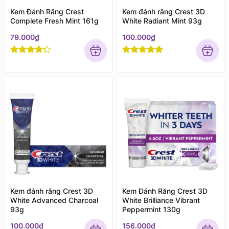
Kem Đánh Răng Crest
Kem đánh răng Crest 3D
Complete Fresh Mint 161g
White Radiant Mint 93g
79.000
₫
100.000
₫
Rated
4
Rated
5
out
out of 5
of 5
Kem đánh răng Crest 3D
Kem Đánh Răng Crest 3D
White Advanced Charcoal
White Brilliance Vibrant
93g
Peppermint 130g
100.000
₫
156.000
₫