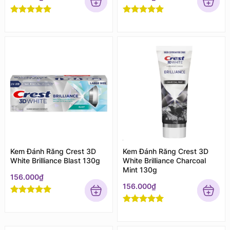
Rated
5
out
Rated
5
out
of 5
of 5
Kem Đánh Răng Crest 3D
Kem Đánh Răng Crest 3D
White Brilliance Blast 130g
White Brilliance Charcoal
Mint 130g
156.000
₫
156.000
₫
Rated
5
out
of 5
Rated
5
out
of 5