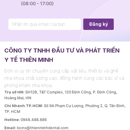
(08:00 - 17:00)
CÔNG TY TNHH ĐẦU TƯ VÀ PHÁT TRIỂN
Y TẾ THIÊN MINH
Đơn vị uy tín chuyên cung cấp vật liệu, thiết bị và ghế
nha khoa chất lượng cao, đồng hành cùng các bác sĩ và
phòng khám nha khoa.
Trụ sở HN:
SH12B, T&T Complex, 120 Định Công, P. Định Công,
Hoàng Mai, HN
Chi Nhánh TP.HCM:
Số 9A Phạm Cự Lượng, Phường 2, Q. Tân Bình,
TP. HCM
Hotline:
0948.488.886
Email:
locnx@thienminhdental.com