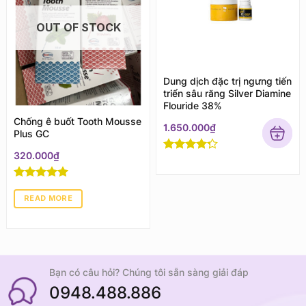
OUT OF STOCK
Dung dịch đặc trị ngưng tiến
triển sâu răng Silver Diamine
Flouride 38%
Chống ê buốt Tooth Mousse
1.650.000
₫
Plus GC
320.000
₫
Rated
4
out of 5
Rated
5
out
of 5
READ MORE
Bạn có câu hỏi? Chúng tôi sẵn sàng giải đáp
0948.488.886