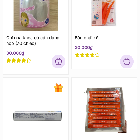
Chỉ nha khoa có cán dạng
Bàn chải kẽ
hộp (70 chiếc)
30.000
₫
30.000
₫
Rated
4
out of 5
Rated
4
out of 5