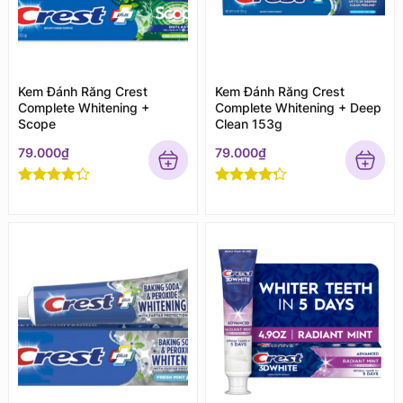
Kem Đánh Răng Crest
Kem Đánh Răng Crest
Complete Whitening +
Complete Whitening + Deep
Scope
Clean 153g
79.000
₫
79.000
₫
Rated
4
Rated
4
out of 5
out of 5