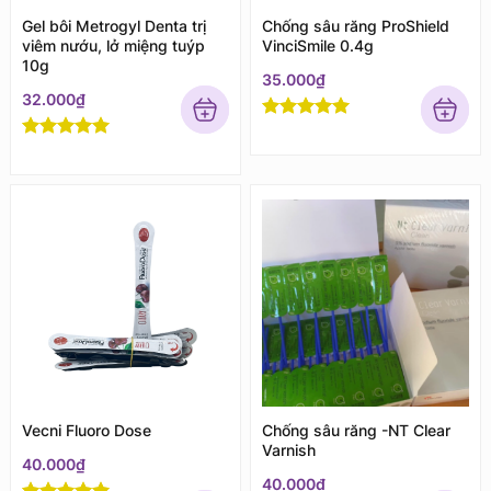
Gel bôi Metrogyl Denta trị
Chống sâu răng ProShield
viêm nướu, lở miệng tuýp
VinciSmile 0.4g
10g
35.000
₫
32.000
₫
Rated
5
out
of 5
Rated
5
out
of 5
Vecni Fluoro Dose
Chống sâu răng -NT Clear
Varnish
40.000
₫
40.000
₫