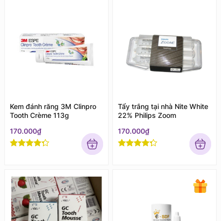
Kem đánh răng 3M Clinpro
Tẩy trắng tại nhà Nite White
Tooth Crème 113g
22% Philips Zoom
170.000
₫
170.000
₫
Rated
4
Rated
4
out of 5
out of 5