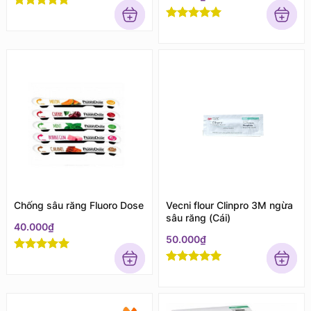
Rated
5
out
of 5
Rated
5
out
of 5
Chống sâu răng Fluoro Dose
Vecni flour Clinpro 3M ngừa
sâu răng (Cái)
40.000
₫
50.000
₫
Rated
5
out
of 5
Rated
5
out
of 5