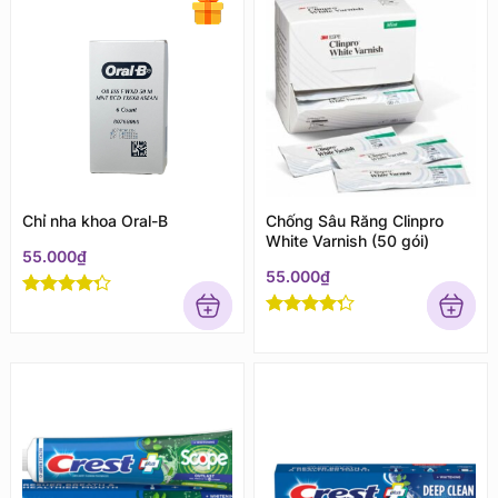
Chỉ nha khoa Oral-B
Chống Sâu Răng Clinpro
White Varnish (50 gói)
55.000
₫
55.000
₫
Rated
4
out of 5
Rated
4
out of 5