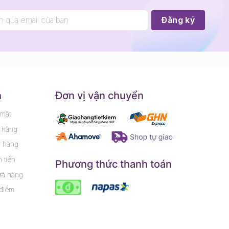
h
Đơn vị vận chuyển
 mật
 hàng
m hàng
 tiền
Phương thức thanh toán
rả hàng
 điểm