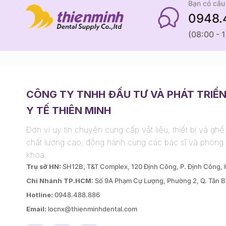
Bạn có câu 
0948.
(08:00 - 
CÔNG TY TNHH ĐẦU TƯ VÀ PHÁT TRIỂ
Y TẾ THIÊN MINH
Đơn vị uy tín chuyên cung cấp vật liệu, thiết bị và gh
chất lượng cao, đồng hành cùng các bác sĩ và phòng
khoa.
Trụ sở HN:
SH12B, T&T Complex, 120 Định Công, P. Định Công,
Chi Nhánh TP.HCM:
Số 9A Phạm Cự Lượng, Phường 2, Q. Tân B
Hotline:
0948.488.886
Email:
locnx@thienminhdental.com