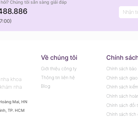
hỏi? Chúng tôi sẵn sàng giải đáp
488.886
17:00)
N
Về chúng tôi
Chính sác
Giới thiệu công ty
Chính sách bảo
Thông tin liên hệ
Chính sách giao
ế nha khoa
Blog
 khám nha
Chính sách kiể
Chính sách hoàn
 Hoàng Mai, HN
Chính sách đổi t
ình, TP. HCM
Chính sách tích