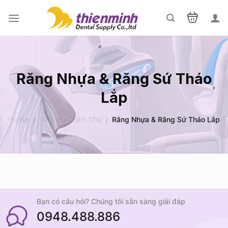
Skip
to
content
Răng Nhựa & Răng Sứ Tháo
Lắp
Home
Vật Liệu Chỉnh Nha
Răng Nhựa & Răng Sứ Tháo Lắp
/
/
Bạn có câu hỏi? Chúng tôi sẵn sàng giải đáp
0948.488.886