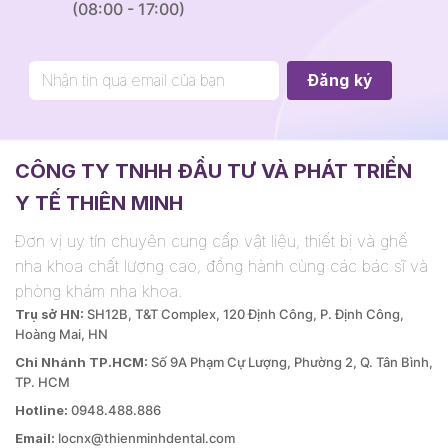
(08:00 - 17:00)
CÔNG TY TNHH ĐẦU TƯ VÀ PHÁT TRIỂN
Y TẾ THIÊN MINH
Đơn vị uy tín chuyên cung cấp vật liệu, thiết bị và ghế
nha khoa chất lượng cao, đồng hành cùng các bác sĩ và
phòng khám nha khoa.
Trụ sở HN:
SH12B, T&T Complex, 120 Định Công, P. Định Công,
Hoàng Mai, HN
Chi Nhánh TP.HCM:
Số 9A Phạm Cự Lượng, Phường 2, Q. Tân Bình,
TP. HCM
Hotline:
0948.488.886
Email:
locnx@thienminhdental.com