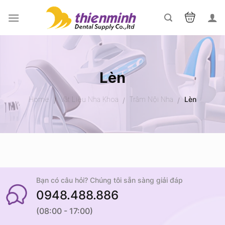
Skip
to
content
Lèn
Home
Vật Liệu Nha Khoa
Trâm Nội Nha
Lèn
/
/
/
Bạn có câu hỏi? Chúng tôi sẵn sàng giải đáp
0948.488.886
(08:00 - 17:00)