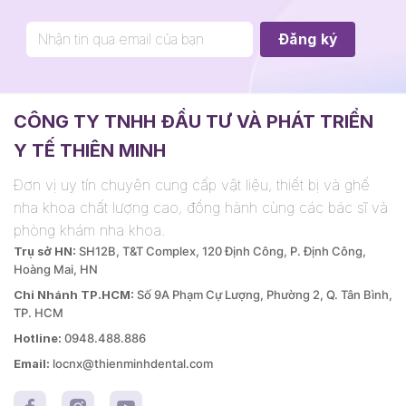
CÔNG TY TNHH ĐẦU TƯ VÀ PHÁT TRIỂN
Y TẾ THIÊN MINH
Đơn vị uy tín chuyên cung cấp vật liệu, thiết bị và ghế
nha khoa chất lượng cao, đồng hành cùng các bác sĩ và
phòng khám nha khoa.
Trụ sở HN:
SH12B, T&T Complex, 120 Định Công, P. Định Công,
Hoàng Mai, HN
Chi Nhánh TP.HCM:
Số 9A Phạm Cự Lượng, Phường 2, Q. Tân Bình,
TP. HCM
Hotline:
0948.488.886
Email:
locnx@thienminhdental.com