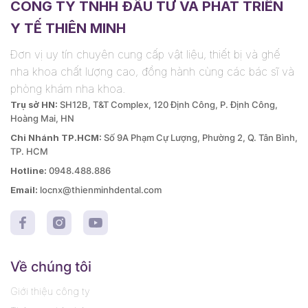
CÔNG TY TNHH ĐẦU TƯ VÀ PHÁT TRIỂN
Y TẾ THIÊN MINH
Đơn vị uy tín chuyên cung cấp vật liệu, thiết bị và ghế
nha khoa chất lượng cao, đồng hành cùng các bác sĩ và
phòng khám nha khoa.
Trụ sở HN:
SH12B, T&T Complex, 120 Định Công, P. Định Công,
Hoàng Mai, HN
Chi Nhánh TP.HCM:
Số 9A Phạm Cự Lượng, Phường 2, Q. Tân Bình,
TP. HCM
Hotline:
0948.488.886
Email:
locnx@thienminhdental.com
Về chúng tôi
Giới thiệu công ty