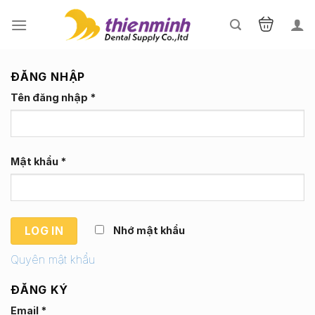
Skip
to
content
ĐĂNG NHẬP
Tên đăng nhập
*
Mật khẩu
*
Nhớ mật khẩu
LOG IN
Quyên mật khẩu
ĐĂNG KÝ
Email
*