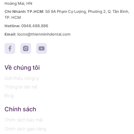
Hoàng Mai, HN
Chi Nhánh TP.HCM:
Số 9A Phạm Cự Lượng, Phường 2, Q. Tân Bình,
TP. HCM
Hotline:
0948.488.886
Email:
locnx@thienminhdental.com
Về chúng tôi
Giới thiệu công ty
Thông tin liên hệ
Blog
Chính sách
Chính sách bảo mật
Chính sách giao hàng