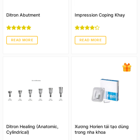
Ditron Abutment
Impression Coping Khay
Rated
5
out
Rated
4
of 5
out of 5
READ MORE
READ MORE
Ditron Healing (Anatomic,
Xương Horien tái tạo dùng
Cylindrical)
trong nha khoa