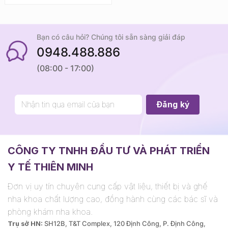
Bạn có câu hỏi? Chúng tôi sẵn sàng giải đáp
0948.488.886
(08:00 - 17:00)
CÔNG TY TNHH ĐẦU TƯ VÀ PHÁT TRIỂN
Y TẾ THIÊN MINH
Đơn vị uy tín chuyên cung cấp vật liệu, thiết bị và ghế
nha khoa chất lượng cao, đồng hành cùng các bác sĩ và
phòng khám nha khoa.
Trụ sở HN:
SH12B, T&T Complex, 120 Định Công, P. Định Công,