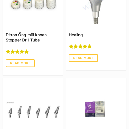
Ditron Ống mũi khoan
Healing
Stopper Drill Tube
Rated
5
out
of 5
READ MORE
Rated
5
out
of 5
READ MORE