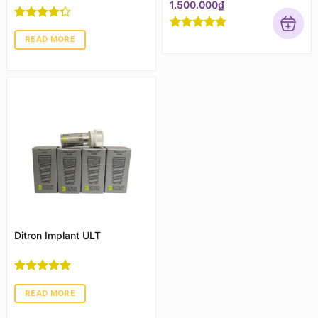
1.500.000
₫
Rated
4
Rated
5
out
out of 5
READ MORE
of 5
Ditron Implant ULT
Rated
5
out
of 5
READ MORE