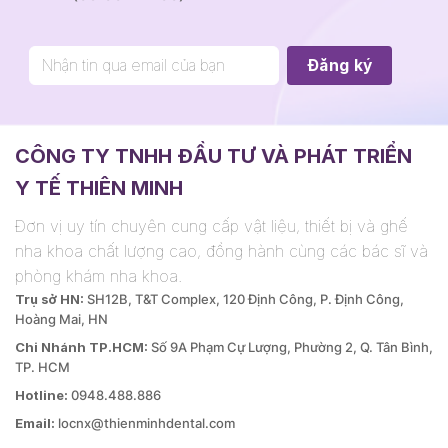
CÔNG TY TNHH ĐẦU TƯ VÀ PHÁT TRIỂN
Y TẾ THIÊN MINH
Đơn vị uy tín chuyên cung cấp vật liệu, thiết bị và ghế
nha khoa chất lượng cao, đồng hành cùng các bác sĩ và
phòng khám nha khoa.
Trụ sở HN:
SH12B, T&T Complex, 120 Định Công, P. Định Công,
Hoàng Mai, HN
Chi Nhánh TP.HCM:
Số 9A Phạm Cự Lượng, Phường 2, Q. Tân Bình,
TP. HCM
Hotline:
0948.488.886
Email:
locnx@thienminhdental.com