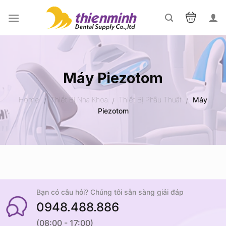
Skip
to
content
Máy Piezotom
Home
Thiết Bị Nha Khoa
Thiết Bị Phẫu Thuật
Máy
/
/
/
Piezotom
Bạn có câu hỏi? Chúng tôi sẵn sàng giải đáp
0948.488.886
(08:00 - 17:00)