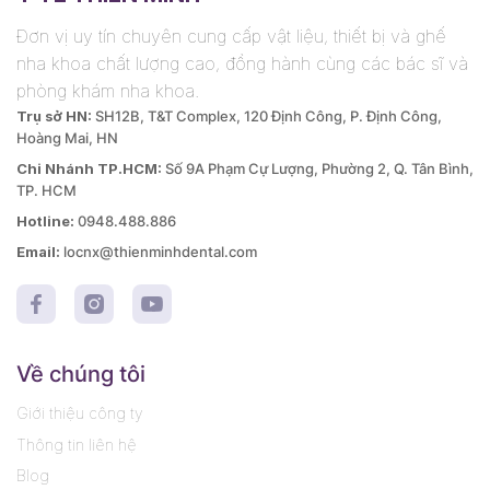
Đơn vị uy tín chuyên cung cấp vật liệu, thiết bị và ghế
nha khoa chất lượng cao, đồng hành cùng các bác sĩ và
phòng khám nha khoa.
Trụ sở HN:
SH12B, T&T Complex, 120 Định Công, P. Định Công,
Hoàng Mai, HN
Chi Nhánh TP.HCM:
Số 9A Phạm Cự Lượng, Phường 2, Q. Tân Bình,
TP. HCM
Hotline:
0948.488.886
Email:
locnx@thienminhdental.com
Về chúng tôi
Giới thiệu công ty
Thông tin liên hệ
Blog