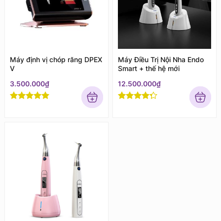
Máy định vị chóp răng DPEX
Máy Điều Trị Nội Nha Endo
V
Smart + thế hệ mới
3.500.000
₫
12.500.000
₫
Rated
5
out
Rated
4
of 5
out of 5