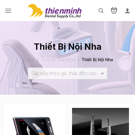
Skip
to
content
Thiết Bị Nội Nha
Home
Thiết Bị Nha Khoa
Thiết Bị Nội Nha
/
/