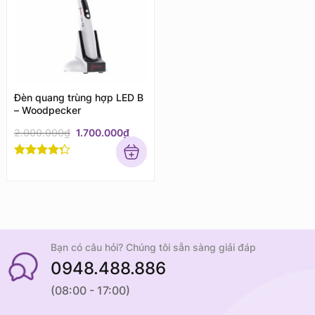
Đèn quang trùng hợp LED B
– Woodpecker
Original
Current
2.000.000
₫
1.700.000
₫
price
price
was:
is:
2.000.000₫.
1.700.000₫.
Rated
4
out of 5
Bạn có câu hỏi? Chúng tôi sẵn sàng giải đáp
0948.488.886
(08:00 - 17:00)