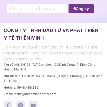
CÔNG TY TNHH ĐẦU TƯ VÀ PHÁT TRIỂN
Y TẾ THIÊN MINH
Đơn vị uy tín chuyên cung cấp vật liệu, thiết bị và ghế
nha khoa chất lượng cao, đồng hành cùng các bác sĩ và
phòng khám nha khoa.
Trụ sở HN:
SH12B, T&T Complex, 120 Định Công, P. Định Công,
Hoàng Mai, HN
Chi Nhánh TP.HCM:
Số 9A Phạm Cự Lượng, Phường 2, Q. Tân Bình,
TP. HCM
Hotline:
0948.488.886
Email:
locnx@thienminhdental.com