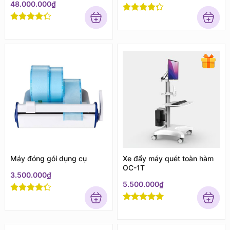
48.000.000
₫
Rated
4
out of 5
Rated
4
out of 5
Máy đóng gói dụng cụ
Xe đẩy máy quét toàn hàm
OC-1T
3.500.000
₫
5.500.000
₫
Rated
4
out of 5
Rated
5
out
of 5