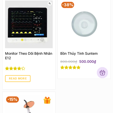
-38%
Monitor Theo Dõi Bệnh Nhân
Bồn Thủy Tinh Suntem
E12
Original
Current
800.000
₫
500.000
₫
price
price
was:
is:
800.000₫.
500.000₫
Rated
5
out
Rated
4
of 5
out of 5
READ MORE
-15%