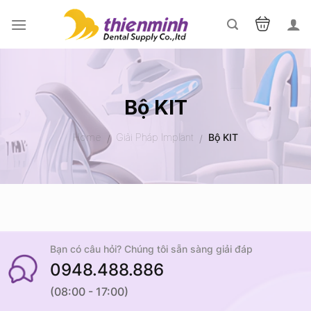
Skip
to
content
Bộ KIT
Home
Giải Pháp Implant
Bộ KIT
/
/
Bạn có câu hỏi? Chúng tôi sẵn sàng giải đáp
0948.488.886
(08:00 - 17:00)