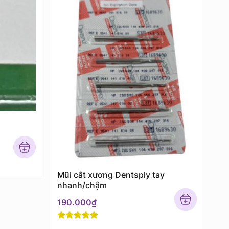
Mũi cắt xương Dentsply tay
nhanh/chậm
190.000
₫
Rated
5
out