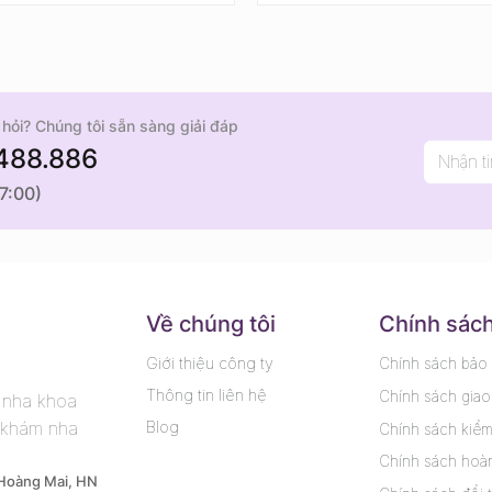
hỏi? Chúng tôi sẵn sàng giải đáp
488.886
17:00)
N
Về chúng tôi
Chính sác
Giới thiệu công ty
Chính sách bảo
Thông tin liên hệ
Chính sách giao
ế nha khoa
Blog
 khám nha
Chính sách kiể
Chính sách hoàn
 Hoàng Mai, HN