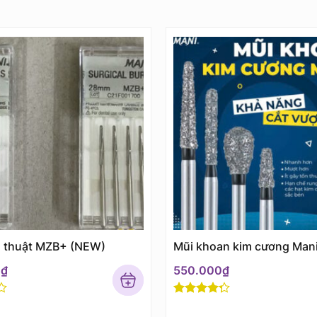
u thuật MZB+ (NEW)
Mũi khoan kim cương Man
0
₫
550.000
₫
Rated
4
out of 5