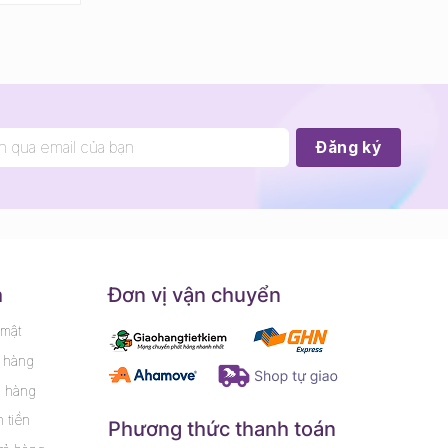
h
Đơn vị vận chuyển
 mật
 hàng
m hàng
 tiền
Phương thức thanh toán