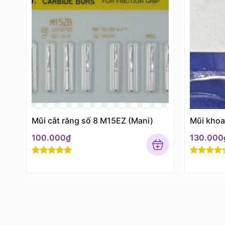
Mũi cắt răng số 8 M15EZ (Mani)
Mũi khoa
100.000
₫
130.000
Rated
5
out
Rated
4
of 5
out of 5