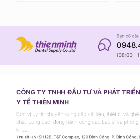
Bạn có câu 
0948.
(08:00 - 
CÔNG TY TNHH ĐẦU TƯ VÀ PHÁT TRIỂ
Y TẾ THIÊN MINH
Đơn vị uy tín chuyên cung cấp vật liệu, thiết bị và gh
chất lượng cao, đồng hành cùng các bác sĩ và phòng
khoa.
Trụ sở HN:
SH12B, T&T Complex, 120 Định Công, P. Định Công,