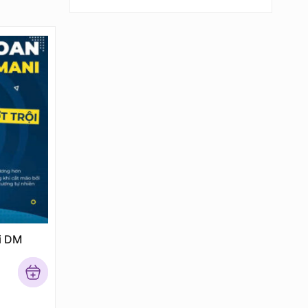
of 5
i DM