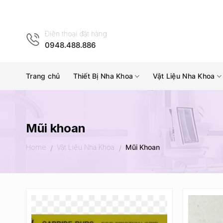
Skip
to
content
Điện thoại đặt hàng
0948.488.886
Trang chủ
Thiết Bị Nha Khoa
Vật Liệu Nha Khoa
Mũi khoan
Home
Vật Liệu Nha Khoa
Mũi Khoan
/
/