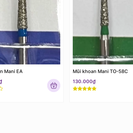
n Mani EA
Mũi khoan Mani TO-58C
₫
130.000
₫
Rated
5
out
of 5