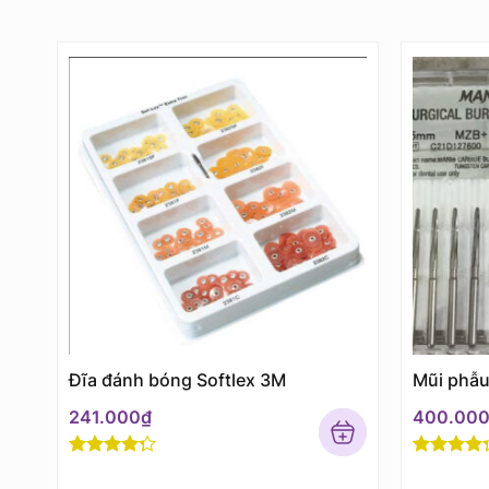
Đĩa đánh bóng Softlex 3M
Mũi phẫ
241.000
₫
400.00
Rated
4
Rated
4
out of 5
out of 5