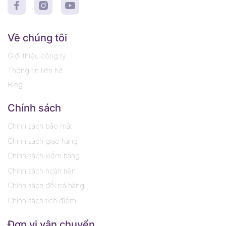
Đảm bảo vệ sinh tối đa cho dụng cụ trước khi tiệt
khuẩn
Về chúng tôi
Phòng ngừa nguy cơ nhiễm khuẩn chéo trong phòng
khám
Giới thiệu công ty
Thông tin liên hệ
Tiết kiệm chi phí nhờ hiệu quả làm sạch vượt trội và
Blog
khả năng pha loãng cao
Chính sách
Tăng tuổi thọ và bảo vệ các thiết bị, dụng cụ chuyên
dụng
Chính sách bảo mật
Chính sách giao hàng
Tại sao nên mua Nước ngâm dụng cụ
Chính sách kiểm hàng
Bossklein tại Thiên Minh Dental?
Chính sách hoàn tiền
Hàng chính hãng 100%: Đảm bảo nguồn gốc rõ ràng,
Chính sách đổi trả hàng
chất lượng tiêu chuẩn châu Âu
Chính sách tích điểm
Giá tốt nhất: Phù hợp với mọi mô hình phòng khám
Đơn vị vận chuyển