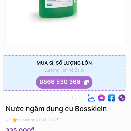
MUA SỈ, SỐ LƯỢNG LỚN
Vui lòng liên hệ Zalo:
0866 530 366
Chia sẻ:
Nước ngâm dụng cụ Bossklein
4.7
(
)
|
Đã bán 491
5 đánh giá
₫
335.000