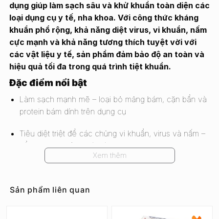
dụng giúp làm sạch sâu và khử khuẩn toàn diện các
loại dụng cụ y tế, nha khoa. Với công thức kháng
khuẩn phổ rộng, khả năng diệt virus, vi khuẩn, nấm
cực mạnh và khả năng tương thích tuyệt vời với
các vật liệu y tế, sản phẩm đảm bảo độ an toàn và
hiệu quả tối đa trong quá trình tiệt khuẩn.
Đặc điểm nổi bật
Làm sạch mạnh mẽ – loại bỏ mảng bám, cặn bẩn và
protein bám dính trên dụng cụ
Tiêu diệt triệt để các chủng vi khuẩn, virus và nấm –
kể cả virus không có màng bọc như Coronavirus,
Xem thêm
viêm gan B, C, HIV, sởi, quai bị, rubella, đậu mùa
Tương thích hoàn hảo với các vật liệu – đạt tiêu
Sản phẩm liên quan
chuẩn EN21530, không gây gỉ sét hay ăn mòn dụng
cụ