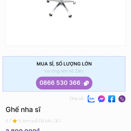
MUA SỈ, SỐ LƯỢNG LỚN
Vui lòng liên hệ Zalo:
0866 530 366
Chia sẻ:
Ghế nha sĩ
4.7
(
)
|
Đã bán 263
5 đánh giá
₫