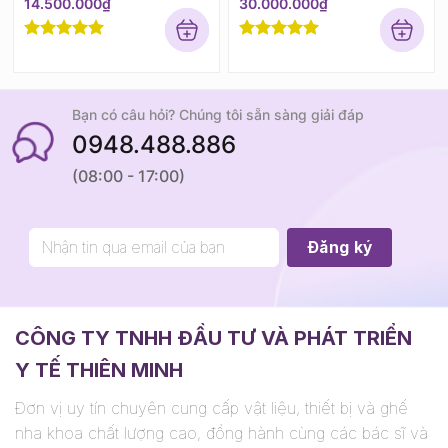
14.500.000
₫
30.000.000
₫
Rated
5
out
Rated
5
out
of 5
of 5
Bạn có câu hỏi? Chúng tôi sẵn sàng giải đáp
0948.488.886
(08:00 - 17:00)
CÔNG TY TNHH ĐẦU TƯ VÀ PHÁT TRIỂN
Y TẾ THIÊN MINH
Đơn vị uy tín chuyên cung cấp vật liệu, thiết bị và ghế
nha khoa chất lượng cao, đồng hành cùng các bác sĩ và