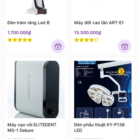
Đèn trám răng Led B
Máy đốt cao tần ART-E1
1.700.000
₫
15.500.000
₫
Rated
5
out
Rated
4
of 5
out of 5
Máy cạo vôi ELITEDENT
Đèn phẫu thuật KY-P138
MS-1 Deluxe
LED