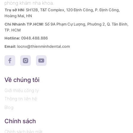
phòng khám nha khoa.
Trụ sở HN:
SH12B, T&T Complex, 120 Định Công, P. Định Công,
Hoàng Mai, HN
Chi Nhánh TP.HCM:
Số 9A Phạm Cự Lượng, Phường 2, Q. Tân Bình,
TP. HCM
Hotline:
0948.488.886
Email:
locnx@thienminhdental.com
Về chúng tôi
Giới thiệu công ty
Thông tin liên hệ
Blog
Chính sách
Chính sách bảo mật